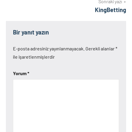
Sonraki yazı
KingBetting
Bir yanıt yazın
E-posta adresiniz yayınlanmayacak.
Gerekli alanlar
*
ile işaretlenmişlerdir
Yorum
*