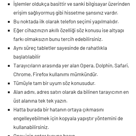
İşlemler oldukça basittir ve sanki bilgisayar üzerinden
erişim sağlıyormuş gibi hissetme şansınız vardır.
Bu noktada ilk olarak telefon seçimi yapılmalıdır.
Eğer cihazınızın akıllı özelliği söz konusu ise altyapı
farkı olmaksızın bunu tercih edebilirsiniz.
Aynı süreç tabletler sayesinde de rahatlıkla
başlatılabilir
Tarayıcıların arasında yer alan Opera, Dolphin, Safari,
Chrome, Firefox kullanımı mümkündür.
Tümüyle tam bir uyum söz konusudur.
Alan adını, adres satırı olarak da bilinen tarayıcının en
üst alanına tek tek yazın.
Hatta burada bir hatanın ortaya çıkmasını
engelleyebilmek için kopyala yapıştır yöntemini de
kullanabilirsiniz.
Onay için enter tuşuna basın.