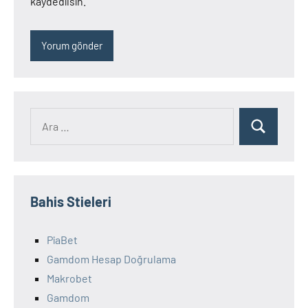
kaydedilsin.
Ara:
Ara
Bahis Stieleri
PiaBet
Gamdom Hesap Doğrulama
Makrobet
Gamdom