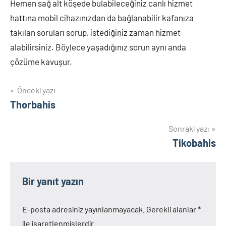
Hemen sağ alt köşede bulabileceğiniz canlı hizmet
hattına mobil cihazınızdan da bağlanabilir kafanıza
takılan soruları sorup, istediğiniz zaman hizmet
alabilirsiniz. Böylece yaşadığınız sorun aynı anda
çözüme kavuşur.
Yazı
Önceki yazı
Thorbahis
gezinmesi
Sonraki yazı
Tikobahis
Bir yanıt yazın
E-posta adresiniz yayınlanmayacak.
Gerekli alanlar
*
ile işaretlenmişlerdir