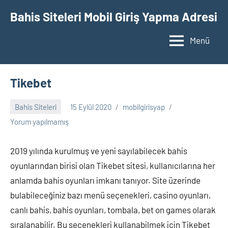
İçeriğe
Bahis Siteleri Mobil Giriş Yapma Adresi
geç
Menü
Tikebet
Bahis Siteleri
15 Eylül 2020
mobilgirisyap
Yorum yapılmamış
2019 yılında kurulmuş ve yeni sayılabilecek bahis
oyunlarından birisi olan Tikebet sitesi, kullanıcılarına her
anlamda bahis oyunları imkanı tanıyor. Site üzerinde
bulabileceğiniz bazı menü seçenekleri, casino oyunları,
canlı bahis, bahis oyunları, tombala, bet on games olarak
sıralanabilir. Bu seçenekleri kullanabilmek için Tikebet