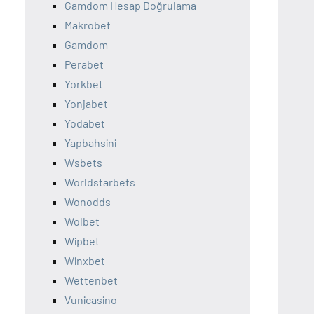
Gamdom Hesap Doğrulama
Makrobet
Gamdom
Perabet
Yorkbet
Yonjabet
Yodabet
Yapbahsini
Wsbets
Worldstarbets
Wonodds
Wolbet
Wipbet
Winxbet
Wettenbet
Vunicasino