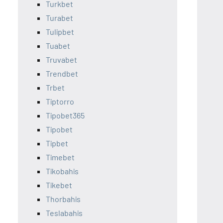
Turkbet
Turabet
Tulipbet
Tuabet
Truvabet
Trendbet
Trbet
Tiptorro
Tipobet365
Tipobet
Tipbet
Timebet
Tikobahis
Tikebet
Thorbahis
Teslabahis