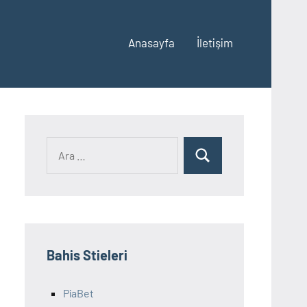
Anasayfa
İletişim
Ara:
Ara
Bahis Stieleri
PiaBet