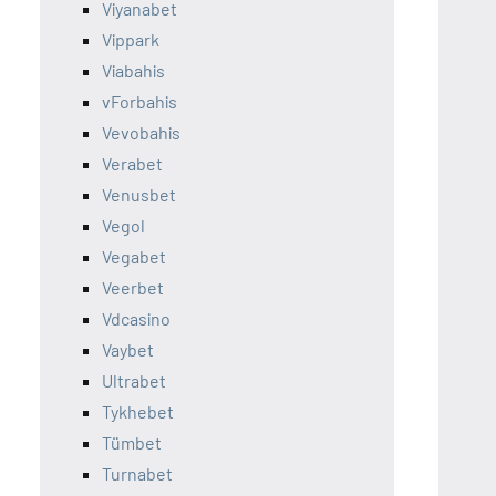
Viyanabet
Vippark
Viabahis
vForbahis
Vevobahis
Verabet
Venusbet
Vegol
Vegabet
Veerbet
Vdcasino
Vaybet
Ultrabet
Tykhebet
Tümbet
Turnabet