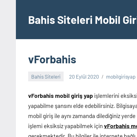
İçeriğe
geç
Bahis Siteleri Mobil G
vForbahis
Bahis Siteleri
20 Eylül 2020
mobilgirisyap
vForbahis mobil giriş yap
işlemlerini eksiksi
yapabilme şansını elde edebilirsiniz. Bilgisay
mobil giriş ile aynı zamanda dilediğiniz yerd
işlemi eksiksiz yapabilmek için
vForbahis mo
gerekmektedir. Bu bilgiler ile internete bağlı b