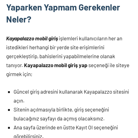
Yaparken Yapmam Gerekenler
Neler?
Kayapalazzo mobil giriş
işlemleri kullanıcıların her an
istedikleri herhangi bir yerde site erişimlerini
gerçekleştirip, bahislerini yapabilmelerine olanak
tanıyor.
Kayapalazzo mobil giriş yap
seçeneği ile siteye
girmek için;
Güncel giriş adresini kullanarak Kayapalazzo sitesini
açın.
Sitenin açılmasıyla birlikte, giriş seçeneğini
bulacağınız sayfayı da açmış olacaksınız.
Ana sayfa üzerinde en üstte Kayıt Ol seçeneğini
görebilirsiniz.