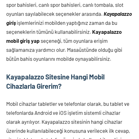
spor bahisleri, canlı spor bahisleri, canlı tombala, slot
oyunları sayılabilecek seçenekler arasında.
Kayapalazzo
giriş
işlemlerinizi mobilden yaptığınız zaman da bu
seçeneklerin tümünü kullanabilirsiniz.
Kayapalazzo
mobil giriş yap
seçeneği, tüm oyunlara erişim
sağlamanıza yardımcı olur. Masaüstünde olduğu gibi
bütün bahis oyunlarını mobilde oynayabilirsiniz.
Kayapalazzo Sitesine Hangi Mobil
Cihazlarla Girerim?
Mobil cihazlar tabletler ve telefonlar olarak, bu tablet ve
telefonlarda Android ve iOS işletim sistemli cihazlar
olarak ayrılıyor. Kayapalazzo sitesinin hangi cihazlar
üzerinde kullanılabileceği konusuna verilecek ilk cevap,