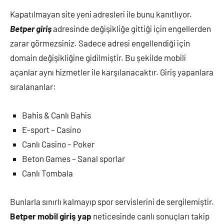
Kapatılmayan site yeni adresleri ile bunu kanıtlıyor.
Betper giriş
adresinde değişikliğe gittiği için engellerden
zarar görmezsiniz. Sadece adresi engellendiği için
domain değişikliğine gidilmiştir. Bu şekilde mobili
açanlar aynı hizmetler ile karşılanacaktır. Giriş yapanlara
sıralananlar:
Bahis & Canlı Bahis
E-sport – Casino
Canlı Casino – Poker
Beton Games – Sanal sporlar
Canlı Tombala
Bunlarla sınırlı kalmayıp spor servislerini de sergilemiştir.
Betper mobil giriş yap
neticesinde canlı sonuçları takip