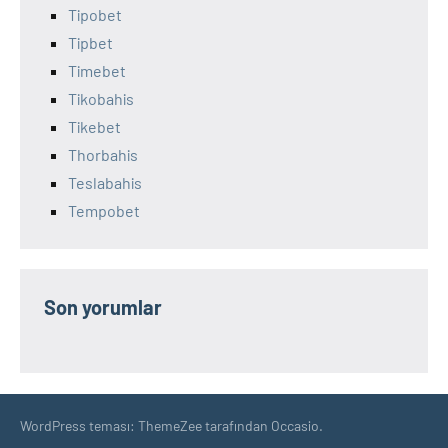
Tipobet
Tipbet
Timebet
Tikobahis
Tikebet
Thorbahis
Teslabahis
Tempobet
Son yorumlar
WordPress teması: ThemeZee tarafından Occasio.