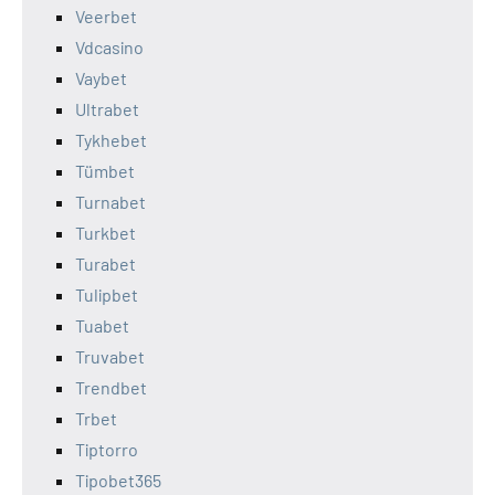
Veerbet
Vdcasino
Vaybet
Ultrabet
Tykhebet
Tümbet
Turnabet
Turkbet
Turabet
Tulipbet
Tuabet
Truvabet
Trendbet
Trbet
Tiptorro
Tipobet365