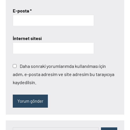
E-posta
*
İnternet sitesi
Daha sonraki yorumlarımda kullanılması için
adım, e-posta adresim ve site adresim bu tarayıcıya
kaydedilsin.