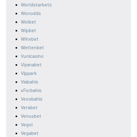
Worldstarbets
Wonodds
Wolbet
Wipbet
Winxbet
Wettenbet
Vunicasino
Viyanabet
Vippark
Viabahis
vForbahis
Vevobahis
Verabet
Venusbet
Vegol
Vegabet