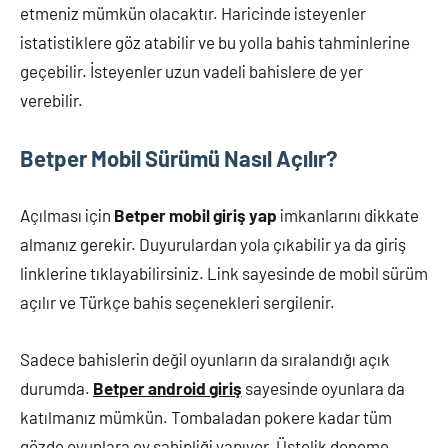
etmeniz mümkün olacaktır. Haricinde isteyenler
istatistiklere göz atabilir ve bu yolla bahis tahminlerine
geçebilir. İsteyenler uzun vadeli bahislere de yer
verebilir.
Betper Mobil Sürümü Nasıl Açılır?
Açılması için
Betper mobil giriş yap
imkanlarını dikkate
almanız gerekir. Duyurulardan yola çıkabilir ya da giriş
linklerine tıklayabilirsiniz. Link sayesinde de mobil sürüm
açılır ve Türkçe bahis seçenekleri sergilenir.
Sadece bahislerin değil oyunların da sıralandığı açık
durumda.
Betper android giriş
sayesinde oyunlara da
katılmanız mümkün. Tombaladan pokere kadar tüm
gözde oyunlara ev sahipliği yapıyor. Üstelik deneme,