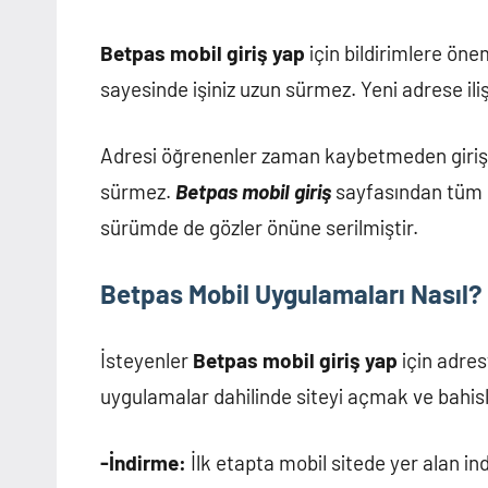
Betpas mobil giriş yap
için bildirimlere öne
sayesinde işiniz uzun sürmez. Yeni adrese il
Adresi öğrenenler zaman kaybetmeden giriş
sürmez.
Betpas mobil giriş
sayfasından tüm hi
sürümde de gözler önüne serilmiştir.
Betpas Mobil Uygulamaları Nasıl?
İsteyenler
Betpas mobil giriş yap
için adre
uygulamalar dahilinde siteyi açmak ve bahi
-İndirme:
İlk etapta mobil sitede yer alan in