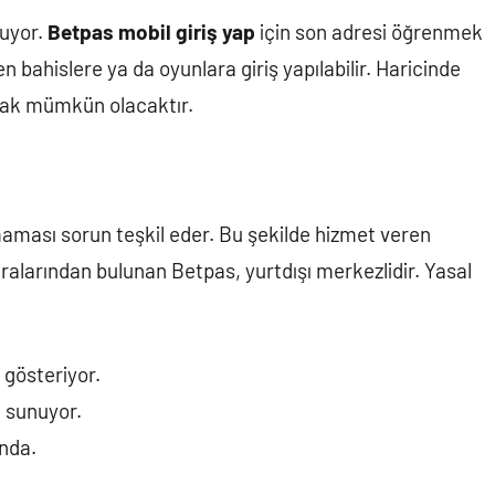
nuyor.
Betpas mobil giriş yap
için son adresi öğrenmek
 bahislere ya da oyunlara giriş yapılabilir. Haricinde
mak mümkün olacaktır.
maması sorun teşkil eder. Bu şekilde hizmet veren
e aralarından bulunan Betpas, yurtdışı merkezlidir. Yasal
 gösteriyor.
ı sunuyor.
ında.