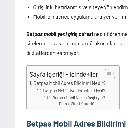
Giriş linki hazırlanmış ve siteye yönlendi
Mobil için ayrıca uygulamalara yer verilmiş
Betpas mobil yeni giriş adresi
nedir öğrenmen
sitelerden uzak durmanız mümkün olacaktır.
dikkatlerden kaçmıyor.
Sayfa İçeriği - İçindekiler
Betpas Mobil Adres Bildirimi Nedir?
Betpas Mobil Uygulamaları Nasıl?
Betpas Mobil Neden Değişiyor?
Betpas Sitesi Yasal Mı?
Betpas Mobil Adres Bildirimi