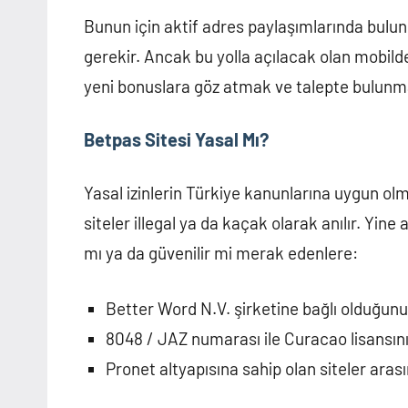
Bunun için aktif adres paylaşımlarında bulu
gerekir. Ancak bu yolla açılacak olan mobilden
yeni bonuslara göz atmak ve talepte bulun
Betpas Sitesi Yasal Mı?
Yasal izinlerin Türkiye kanunlarına uygun ol
siteler illegal ya da kaçak olarak anılır. Yin
mı ya da güvenilir mi merak edenlere:
Better Word N.V. şirketine bağlı olduğunu
8048 / JAZ numarası ile Curacao lisansın
Pronet altyapısına sahip olan siteler aras