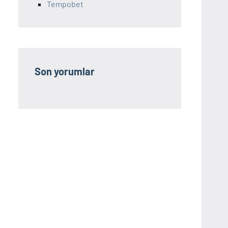
Tempobet
Son yorumlar