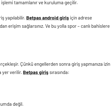
e işlemi tamamlanır ve kuruluma geçilir.
 yapılabilir.
Betpas android giriş
için adrese
an erişim sağlarsınız. Ve bu yolla spor – canlı bahislere
erçekleşir. Çünkü engellerden sonra giriş yapmanıza izin
yer verilir.
Betpas giriş
sırasında:
rumda değil.