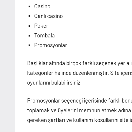
Casino
Canlı casino
Poker
Tombala
Promosyonlar
Başlıklar altında birçok farklı seçenek yer alı
kategoriler halinde düzenlenmiştir. Site içer
oyunlarını bulabilirsiniz.
Promosyonlar seçeneği içerisinde farklı bonu
toplamak ve üyelerini memnun etmek adına ve
gereken şartları ve kullanım koşullarını site iç