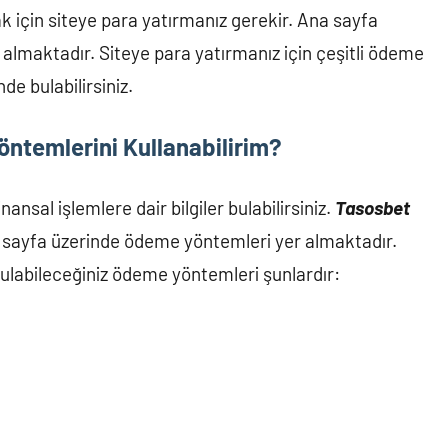
 için siteye para yatırmanız gerekir. Ana sayfa
er almaktadır. Siteye para yatırmanız için çeşitli ödeme
de bulabilirsiniz.
öntemlerini Kullanabilirim?
nansal işlemlere dair bilgiler bulabilirsiniz.
Tasosbet
Ana sayfa üzerinde ödeme yöntemleri yer almaktadır.
bulabileceğiniz ödeme yöntemleri şunlardır: