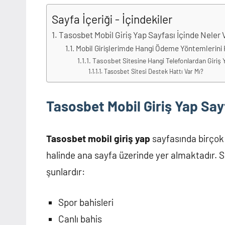
Sayfa İçeriği - İçindekiler
Tasosbet Mobil Giriş Yap Sayfası İçinde Neler 
Mobil Girişlerimde Hangi Ödeme Yöntemlerini 
Tasosbet Sitesine Hangi Telefonlardan Giriş 
Tasosbet Sitesi Destek Hattı Var Mı?
Tasosbet Mobil Giriş Yap Say
Tasosbet mobil giriş yap
sayfasında birçok 
halinde ana sayfa üzerinde yer almaktadır. Si
şunlardır:
Spor bahisleri
Canlı bahis