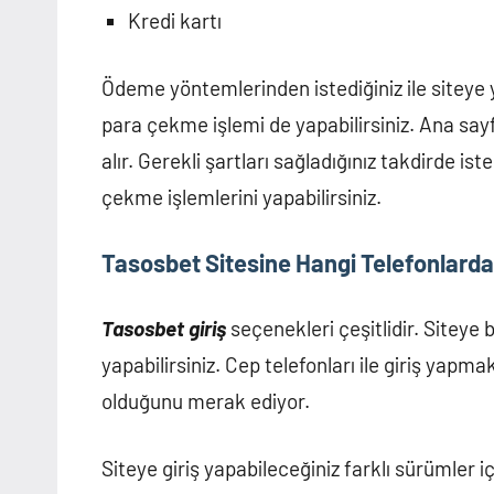
Kredi kartı
Ödeme yöntemlerinden istediğiniz ile siteye ya
para çekme işlemi de yapabilirsiniz. Ana say
alır. Gerekli şartları sağladığınız takdirde i
çekme işlemlerini yapabilirsiniz.
Tasosbet Sitesine Hangi Telefonlardan
Tasosbet giriş
seçenekleri çeşitlidir. Siteye 
yapabilirsiniz. Cep telefonları ile giriş yapm
olduğunu merak ediyor.
Siteye giriş yapabileceğiniz farklı sürümler i