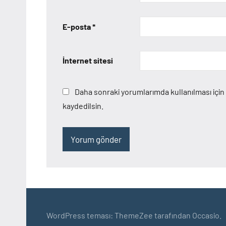
E-posta
*
İnternet sitesi
Daha sonraki yorumlarımda kullanılması için
kaydedilsin.
WordPress teması: ThemeZee tarafından Occasio.