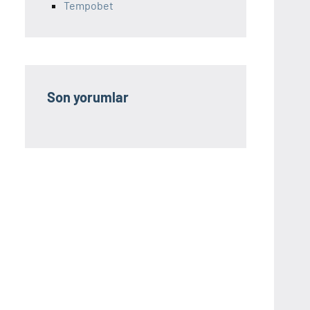
Tempobet
Son yorumlar