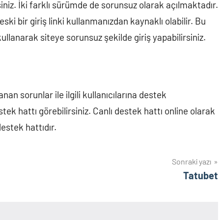
irsiniz. İki farklı sürümde de sorunsuz olarak açılmaktadır.
ki bir giriş linki kullanmanızdan kaynaklı olabilir. Bu
kullanarak siteye sorunsuz şekilde giriş yapabilirsiniz.
nan sorunlar ile ilgili kullanıcılarına destek
ek hattı görebilirsiniz. Canlı destek hattı online olarak
destek hattıdır.
Sonraki yazı
Tatubet