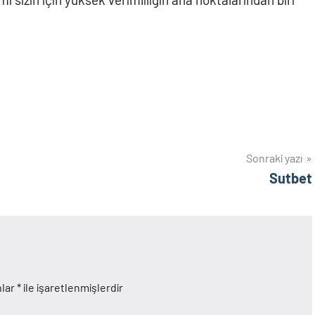
Sonraki yazı
Sutbet
nlar
*
ile işaretlenmişlerdir