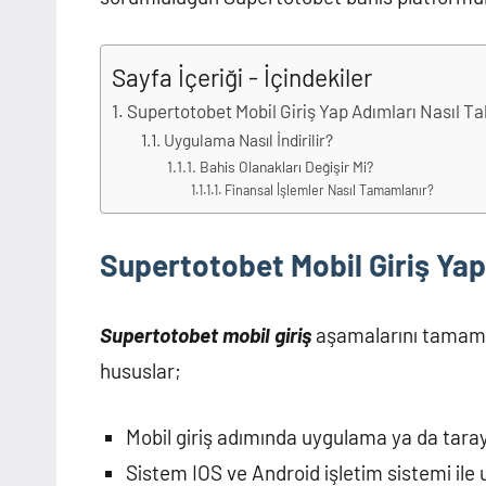
Sayfa İçeriği - İçindekiler
Supertotobet Mobil Giriş Yap Adımları Nasıl Tak
Uygulama Nasıl İndirilir?
Bahis Olanakları Değişir Mi?
Finansal İşlemler Nasıl Tamamlanır?
Supertotobet Mobil Giriş Yap 
Supertotobet mobil giriş
aşamalarını tamaml
hususlar;
Mobil giriş adımında uygulama ya da tarayıc
Sistem IOS ve Android işletim sistemi ile