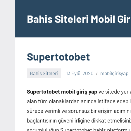
İçeriğe
geç
Bahis Siteleri Mobil G
Supertotobet
Bahis Siteleri
13 Eylül 2020
mobilgirisyap
Supertotobet mobil giriş yap
ve sitede yer 
alan tüm olanaklardan anında istifade edebi
sürece verimli ve sorunsuz bir erişim adımı
bağlantısının güvenilirliğine dikkat etmelisi
sorumluluğun Supertotobet bahis platformuna 