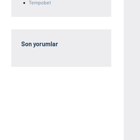
Tempobet
Son yorumlar