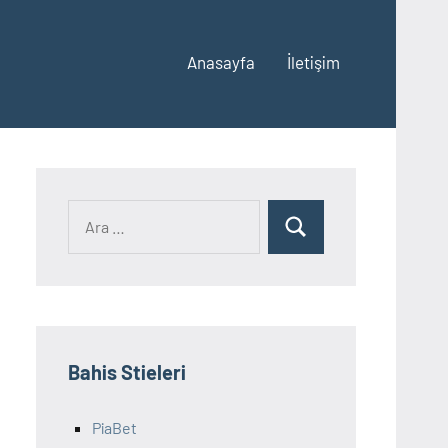
Anasayfa
İletişim
Ara:
Ara
Bahis Stieleri
PiaBet