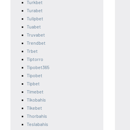
Turkbet
Turabet
Tulipbet
Tuabet
Truvabet
Trendbet
Trbet
Tiptorro
Tipobet365
Tipobet
Tipbet
Timebet
Tikobahis
Tikebet
Thorbahis
Teslabahis