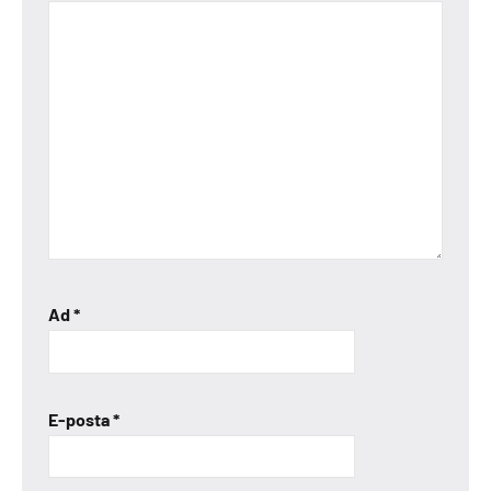
Ad
*
E-posta
*