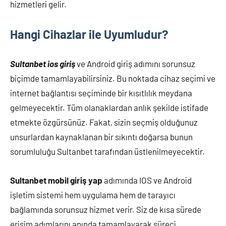
hizmetleri gelir.
Hangi Cihazlar ile Uyumludur?
Sultanbet ios giriş
ve Android giriş adımını sorunsuz
biçimde tamamlayabilirsiniz. Bu noktada cihaz seçimi ve
internet bağlantısı seçiminde bir kısıtlılık meydana
gelmeyecektir. Tüm olanaklardan anlık şekilde istifade
etmekte özgürsünüz. Fakat, sizin seçmiş olduğunuz
unsurlardan kaynaklanan bir sıkıntı doğarsa bunun
sorumluluğu Sultanbet tarafından üstlenilmeyecektir.
Sultanbet mobil giriş yap
adımında IOS ve Android
işletim sistemi hem uygulama hem de tarayıcı
bağlamında sorunsuz hizmet verir. Siz de kısa sürede
erişim adımlarını anında tamamlayarak süreci