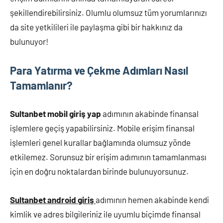
şekillendirebilirsiniz. Olumlu olumsuz tüm yorumlarınızı
da site yetkilileri ile paylaşma gibi bir hakkınız da
bulunuyor!
Para Yatırma ve Çekme Adımları Nasıl
Tamamlanır?
Sultanbet mobil giriş yap
adımının akabinde finansal
işlemlere geçiş yapabilirsiniz. Mobile erişim finansal
işlemleri genel kurallar bağlamında olumsuz yönde
etkilemez. Sorunsuz bir erişim adımının tamamlanması
için en doğru noktalardan birinde bulunuyorsunuz.
Sultanbet android giriş
adımının hemen akabinde kendi
kimlik ve adres bilgileriniz ile uyumlu biçimde finansal