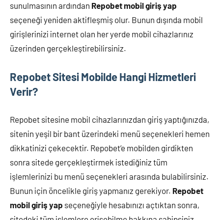
sunulmasının ardından
Repobet mobil giriş yap
seçeneği yeniden aktifleşmiş olur. Bunun dışında mobil
girişlerinizi internet olan her yerde mobil cihazlarınız
üzerinden gerçekleştirebilirsiniz.
Repobet Sitesi Mobilde Hangi Hizmetleri
Verir?
Repobet sitesine mobil cihazlarınızdan giriş yaptığınızda,
sitenin yeşil bir bant üzerindeki menü seçenekleri hemen
dikkatinizi çekecektir. Repobet’e mobilden girdikten
sonra sitede gerçekleştirmek istediğiniz tüm
işlemlerinizi bu menü seçenekleri arasında bulabilirsiniz.
Bunun için öncelikle giriş yapmanız gerekiyor.
Repobet
mobil giriş yap
seçeneğiyle hesabınızı açtıktan sonra,
sitedeki tüm işlemlere erişebilme hakkına sahipsiniz.