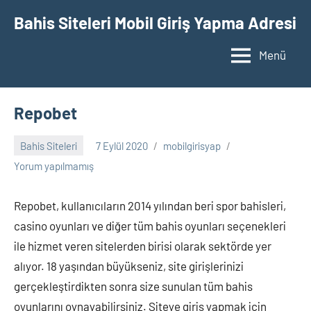
İçeriğe
Bahis Siteleri Mobil Giriş Yapma Adresi
geç
Menü
Repobet
Bahis Siteleri
7 Eylül 2020
mobilgirisyap
Yorum yapılmamış
Repobet, kullanıcıların 2014 yılından beri spor bahisleri,
casino oyunları ve diğer tüm bahis oyunları seçenekleri
ile hizmet veren sitelerden birisi olarak sektörde yer
alıyor. 18 yaşından büyükseniz, site girişlerinizi
gerçekleştirdikten sonra size sunulan tüm bahis
oyunlarını oynayabilirsiniz. Siteye giriş yapmak için