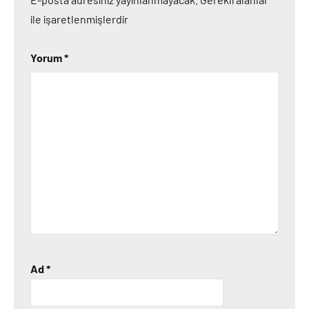
ile işaretlenmişlerdir
Yorum
*
Ad
*