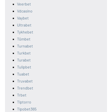
Veerbet
Vdcasino
Vaybet
Ultrabet
Tykhebet
Tümbet
Turnabet
Turkbet
Turabet
Tulipbet
Tuabet
Truvabet
Trendbet
Trbet
Tiptorro
Tipobet365