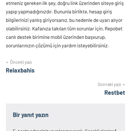
etmeniz gereken ilk şey, doğru link üzerinden siteye giriş
yapıp yapmadığınızdır. Bununla birlikte, hesap giriş
bilgilerinizi yanlış giriyorsanız, bu nedenle de uyarı alıyor
olabilirsiniz. Kafanıza takılan tüm sorunlar için, Repobet
canlı destek birimine mobil üzerinden başvurup,
sorunlarınızın çözümü için yardım isteyebilirsiniz.
Yazı
Önceki yazı
Relaxbahis
gezinmesi
Sonraki yazı
Restbet
Bir yanıt yazın
E-posta adresiniz yayınlanmayacak.
Gerekli alanlar
*