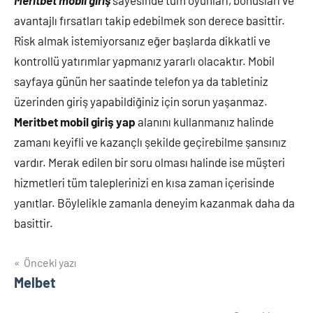
Meritbet mobil giriş
sayesinde tüm oyunları, bonusları ve
avantajlı fırsatları takip edebilmek son derece basittir.
Risk almak istemiyorsanız eğer başlarda dikkatli ve
kontrollü yatırımlar yapmanız yararlı olacaktır. Mobil
sayfaya günün her saatinde telefon ya da tabletiniz
üzerinden giriş yapabildiğiniz için sorun yaşanmaz.
Meritbet mobil giriş yap
alanını kullanmanız halinde
zamanı keyifli ve kazançlı şekilde geçirebilme şansınız
vardır. Merak edilen bir soru olması halinde ise müşteri
hizmetleri tüm taleplerinizi en kısa zaman içerisinde
yanıtlar. Böylelikle zamanla deneyim kazanmak daha da
basittir.
Yazı
Önceki yazı
Melbet
gezinmesi