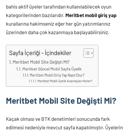
bahis aktif üyeler tarafından kullanılabilecek oyun
kategorilerinden bazılarıdır.
Meritbet mobil giriş yap
kurallarına hakimseniz eğer her gün yatırımlarınız
üzerinden daha çok kazanmaya başlayabilirsiniz.
Sayfa İçeriği - İçindekiler
Meritbet Mobil Site Değişti Mi?
Meritbet Güncel Mobil Sayfa Üyelik
Meritbet Mobil Giriş Yap Nasıl Olur?
Meritbet Mobil Üyelik Avantajları Neler?
Meritbet Mobil Site Değişti Mi?
Kaçak olması ve BTK denetimleri sonucunda fark
edilmesi nedeniyle mevcut sayfa kapatılmıştır. Üyelerin