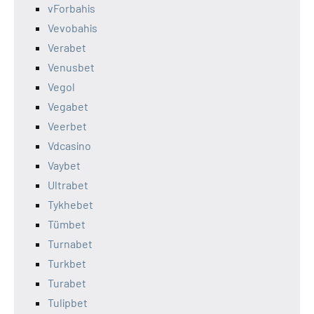
vForbahis
Vevobahis
Verabet
Venusbet
Vegol
Vegabet
Veerbet
Vdcasino
Vaybet
Ultrabet
Tykhebet
Tümbet
Turnabet
Turkbet
Turabet
Tulipbet