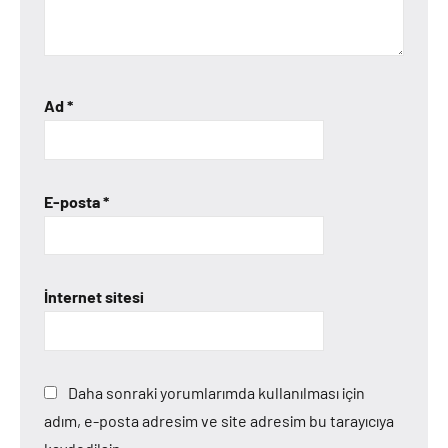
Ad
*
E-posta
*
İnternet sitesi
Daha sonraki yorumlarımda kullanılması için
adım, e-posta adresim ve site adresim bu tarayıcıya