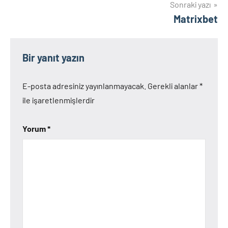
Sonraki yazı
Matrixbet
Bir yanıt yazın
E-posta adresiniz yayınlanmayacak.
Gerekli alanlar
*
ile işaretlenmişlerdir
Yorum
*