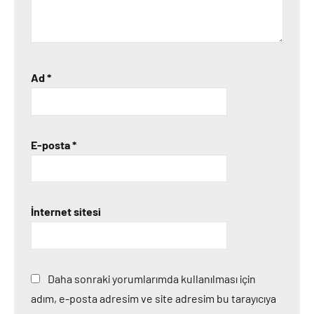
Ad
*
E-posta
*
İnternet sitesi
Daha sonraki yorumlarımda kullanılması için
adım, e-posta adresim ve site adresim bu tarayıcıya