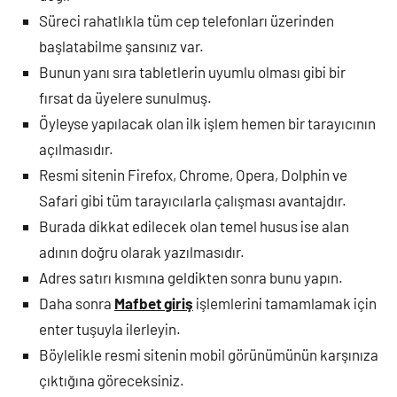
Süreci rahatlıkla tüm cep telefonları üzerinden
başlatabilme şansınız var.
Bunun yanı sıra tabletlerin uyumlu olması gibi bir
fırsat da üyelere sunulmuş.
Öyleyse yapılacak olan ilk işlem hemen bir tarayıcının
açılmasıdır.
Resmi sitenin Firefox, Chrome, Opera, Dolphin ve
Safari gibi tüm tarayıcılarla çalışması avantajdır.
Burada dikkat edilecek olan temel husus ise alan
adının doğru olarak yazılmasıdır.
Adres satırı kısmına geldikten sonra bunu yapın.
Daha sonra
Mafbet giriş
işlemlerini tamamlamak için
enter tuşuyla ilerleyin.
Böylelikle resmi sitenin mobil görünümünün karşınıza
çıktığına göreceksiniz.