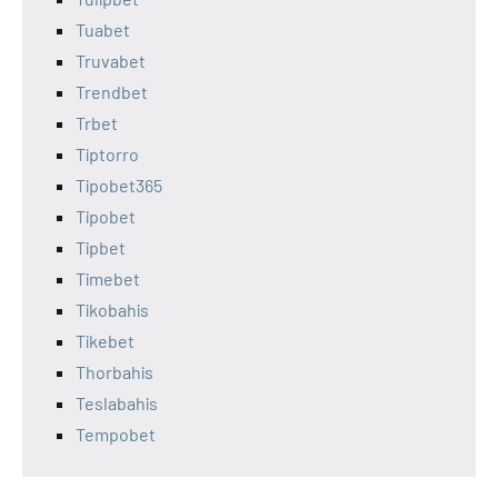
Tuabet
Truvabet
Trendbet
Trbet
Tiptorro
Tipobet365
Tipobet
Tipbet
Timebet
Tikobahis
Tikebet
Thorbahis
Teslabahis
Tempobet