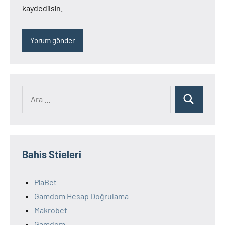
kaydedilsin.
Ara:
Ara
Bahis Stieleri
PiaBet
Gamdom Hesap Doğrulama
Makrobet
Gamdom