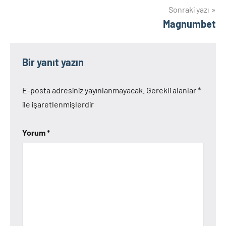
Sonraki yazı
Magnumbet
Bir yanıt yazın
E-posta adresiniz yayınlanmayacak.
Gerekli alanlar
*
ile işaretlenmişlerdir
Yorum
*