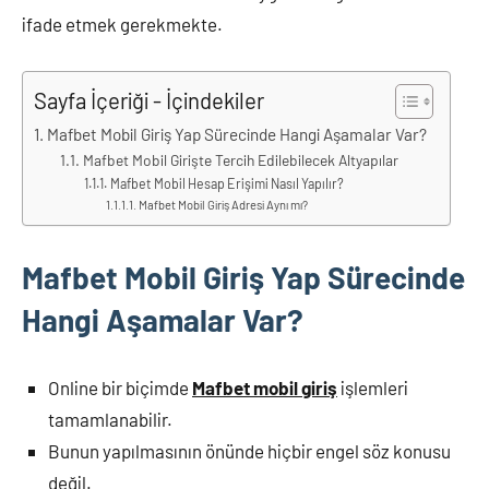
ifade etmek gerekmekte.
Sayfa İçeriği - İçindekiler
Mafbet Mobil Giriş Yap Sürecinde Hangi Aşamalar Var?
Mafbet Mobil Girişte Tercih Edilebilecek Altyapılar
Mafbet Mobil Hesap Erişimi Nasıl Yapılır?
Mafbet Mobil Giriş Adresi Aynı mı?
Mafbet Mobil Giriş Yap Sürecinde
Hangi Aşamalar Var?
Online bir biçimde
Mafbet mobil giriş
işlemleri
tamamlanabilir.
Bunun yapılmasının önünde hiçbir engel söz konusu
değil.