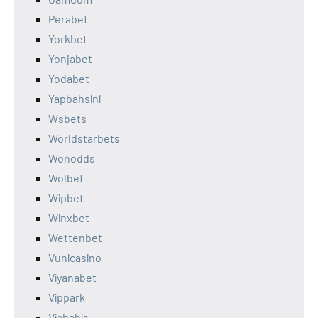
Perabet
Yorkbet
Yonjabet
Yodabet
Yapbahsini
Wsbets
Worldstarbets
Wonodds
Wolbet
Wipbet
Winxbet
Wettenbet
Vunicasino
Viyanabet
Vippark
Viabahis