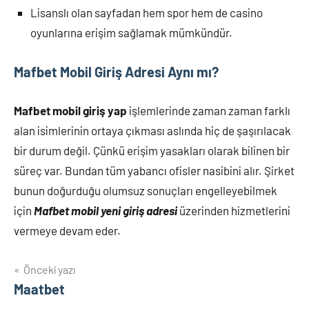
Lisanslı olan sayfadan hem spor hem de casino
oyunlarına erişim sağlamak mümkündür.
Mafbet Mobil Giriş Adresi Aynı mı?
Mafbet mobil giriş yap
işlemlerinde zaman zaman farklı
alan isimlerinin ortaya çıkması aslında hiç de şaşırılacak
bir durum değil. Çünkü erişim yasakları olarak bilinen bir
süreç var. Bundan tüm yabancı ofisler nasibini alır. Şirket
bunun doğurduğu olumsuz sonuçları engelleyebilmek
için
Mafbet
mobil yeni giriş adresi
üzerinden hizmetlerini
vermeye devam eder.
Yazı
Önceki yazı
Maatbet
gezinmesi