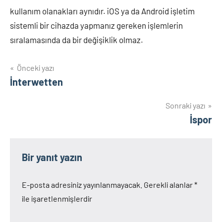
kullanım olanakları aynıdır. iOS ya da Android işletim
sistemli bir cihazda yapmanız gereken işlemlerin
sıralamasında da bir değişiklik olmaz.
Yazı
Önceki yazı
İnterwetten
gezinmesi
Sonraki yazı
İspor
Bir yanıt yazın
E-posta adresiniz yayınlanmayacak.
Gerekli alanlar
*
ile işaretlenmişlerdir