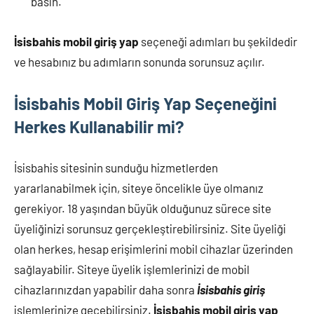
basın.
İsisbahis mobil giriş yap
seçeneği adımları bu şekildedir
ve hesabınız bu adımların sonunda sorunsuz açılır.
İsisbahis Mobil Giriş Yap Seçeneğini
Herkes Kullanabilir mi?
İsisbahis sitesinin sunduğu hizmetlerden
yararlanabilmek için, siteye öncelikle üye olmanız
gerekiyor. 18 yaşından büyük olduğunuz sürece site
üyeliğinizi sorunsuz gerçekleştirebilirsiniz. Site üyeliği
olan herkes, hesap erişimlerini mobil cihazlar üzerinden
sağlayabilir. Siteye üyelik işlemlerinizi de mobil
cihazlarınızdan yapabilir daha sonra
İsisbahis giriş
işlemlerinize geçebilirsiniz.
İsisbahis mobil giriş yap