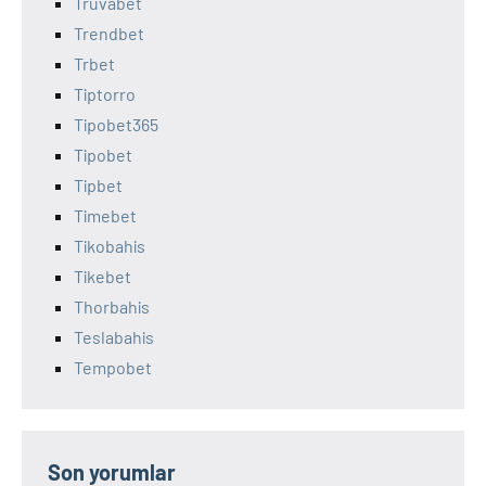
Truvabet
Trendbet
Trbet
Tiptorro
Tipobet365
Tipobet
Tipbet
Timebet
Tikobahis
Tikebet
Thorbahis
Teslabahis
Tempobet
Son yorumlar