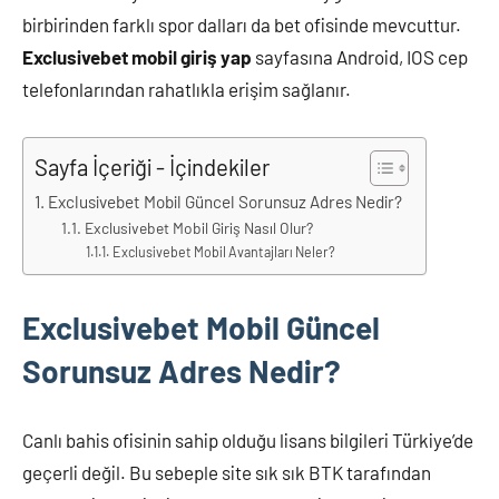
birbirinden farklı spor dalları da bet ofisinde mevcuttur.
Exclusivebet mobil giriş yap
sayfasına Android, IOS cep
telefonlarından rahatlıkla erişim sağlanır.
Sayfa İçeriği - İçindekiler
Exclusivebet Mobil Güncel Sorunsuz Adres Nedir?
Exclusivebet Mobil Giriş Nasıl Olur?
Exclusivebet Mobil Avantajları Neler?
Exclusivebet Mobil Güncel
Sorunsuz Adres Nedir?
Canlı bahis ofisinin sahip olduğu lisans bilgileri Türkiye’de
geçerli değil. Bu sebeple site sık sık BTK tarafından