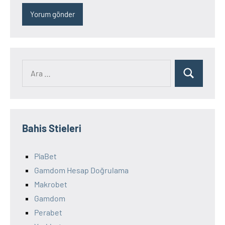
Ara:
Ara
Bahis Stieleri
PiaBet
Gamdom Hesap Doğrulama
Makrobet
Gamdom
Perabet