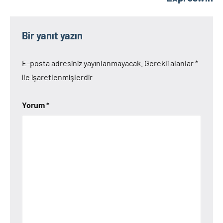
Bir yanıt yazın
E-posta adresiniz yayınlanmayacak.
Gerekli alanlar
*
ile işaretlenmişlerdir
Yorum
*