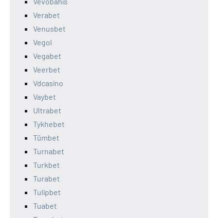
Vevobahis
Verabet
Venusbet
Vegol
Vegabet
Veerbet
Vdcasino
Vaybet
Ultrabet
Tykhebet
Tümbet
Turnabet
Turkbet
Turabet
Tulipbet
Tuabet