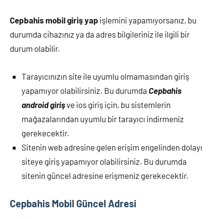
Cepbahis mobil giriş yap
işlemini yapamıyorsanız, bu
durumda cihazınız ya da adres bilgileriniz ile ilgili bir
durum olabilir.
Tarayıcınızın site ile uyumlu olmamasından giriş
yapamıyor olabilirsiniz. Bu durumda
Cepbahis
android giriş
ve ios giriş için, bu sistemlerin
mağazalarından uyumlu bir tarayıcı indirmeniz
gerekecektir.
Sitenin web adresine gelen erişim engelinden dolayı
siteye giriş yapamıyor olabilirsiniz. Bu durumda
sitenin güncel adresine erişmeniz gerekecektir.
Cepbahis Mobil Güncel Adresi