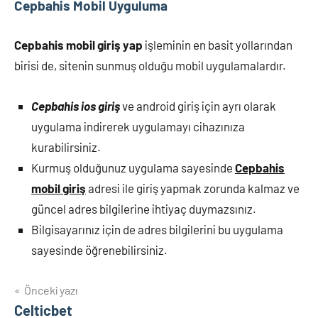
Cepbahis Mobil Uyguluma
Cepbahis mobil giriş yap
işleminin en basit yollarından
birisi de, sitenin sunmuş olduğu mobil uygulamalardır.
Cepbahis ios giriş
ve android giriş için ayrı olarak
uygulama indirerek uygulamayı cihazınıza
kurabilirsiniz.
Kurmuş olduğunuz uygulama sayesinde
Cepbahis
mobil giriş
adresi ile giriş yapmak zorunda kalmaz ve
güncel adres bilgilerine ihtiyaç duymazsınız.
Bilgisayarınız için de adres bilgilerini bu uygulama
sayesinde öğrenebilirsiniz.
Yazı
Önceki yazı
Celticbet