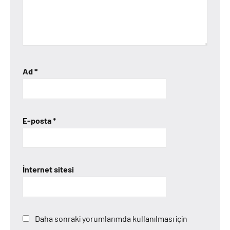
Ad
*
E-posta
*
İnternet sitesi
Daha sonraki yorumlarımda kullanılması için