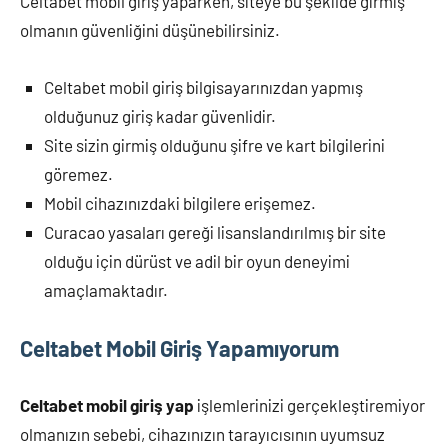
Celtabet mobil giriş yaparken, siteye bu şekilde girmiş
olmanın güvenliğini düşünebilirsiniz.
Celtabet mobil giriş bilgisayarınızdan yapmış
olduğunuz giriş kadar güvenlidir.
Site sizin girmiş olduğunu şifre ve kart bilgilerini
göremez.
Mobil cihazınızdaki bilgilere erişemez.
Curacao yasaları gereği lisanslandırılmış bir site
olduğu için dürüst ve adil bir oyun deneyimi
amaçlamaktadır.
Celtabet Mobil Giriş Yapamıyorum
Celtabet mobil giriş yap
işlemlerinizi gerçekleştiremiyor
olmanızın sebebi, cihazınızın tarayıcısının uyumsuz