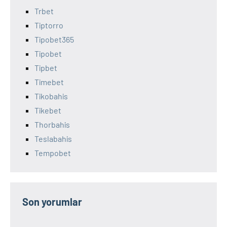
Trbet
Tiptorro
Tipobet365
Tipobet
Tipbet
Timebet
Tikobahis
Tikebet
Thorbahis
Teslabahis
Tempobet
Son yorumlar