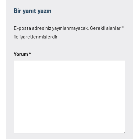
Bir yanıt yazın
E-posta adresiniz yayınlanmayacak.
Gerekli alanlar
*
ile işaretlenmişlerdir
Yorum
*