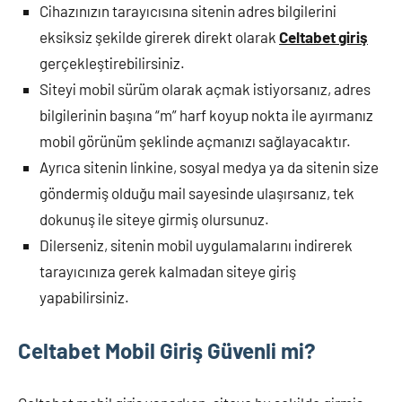
Cihazınızın tarayıcısına sitenin adres bilgilerini
eksiksiz şekilde girerek direkt olarak
Celtabet giriş
gerçekleştirebilirsiniz.
Siteyi mobil sürüm olarak açmak istiyorsanız, adres
bilgilerinin başına “m” harf koyup nokta ile ayırmanız
mobil görünüm şeklinde açmanızı sağlayacaktır.
Ayrıca sitenin linkine, sosyal medya ya da sitenin size
göndermiş olduğu mail sayesinde ulaşırsanız, tek
dokunuş ile siteye girmiş olursunuz.
Dilerseniz, sitenin mobil uygulamalarını indirerek
tarayıcınıza gerek kalmadan siteye giriş
yapabilirsiniz.
Celtabet Mobil Giriş Güvenli mi?