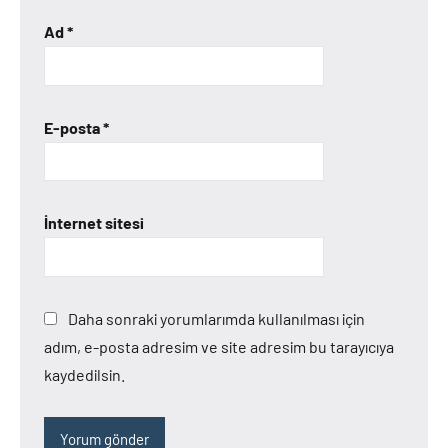
Ad
*
E-posta
*
İnternet sitesi
Daha sonraki yorumlarımda kullanılması için
adım, e-posta adresim ve site adresim bu tarayıcıya
kaydedilsin.