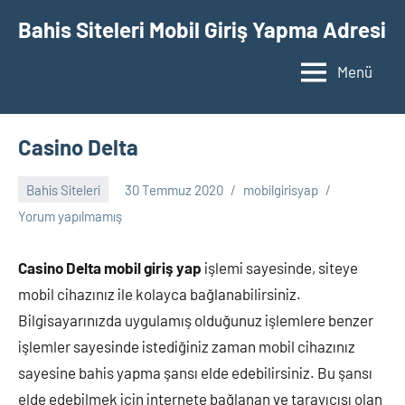
İçeriğe
Bahis Siteleri Mobil Giriş Yapma Adresi
geç
Menü
Casino Delta
Bahis Siteleri
30 Temmuz 2020
mobilgirisyap
Yorum yapılmamış
Casino Delta mobil giriş yap
işlemi sayesinde, siteye
mobil cihazınız ile kolayca bağlanabilirsiniz.
Bilgisayarınızda uygulamış olduğunuz işlemlere benzer
işlemler sayesinde istediğiniz zaman mobil cihazınız
sayesine bahis yapma şansı elde edebilirsiniz. Bu şansı
elde edebilmek için internete bağlanan ve tarayıcısı olan