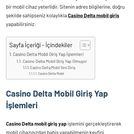
bir mobil cihaz yeterlidir. Sitenin adres bilgilerine, doğru
şekilde sahipseniz kolaylıkla
Casino Delta mobil giriş
yapabilirsiniz.
Sayfa İçeriği - İçindekiler
Casino Delta Mobil Giriş Yap İşlemleri
Casino Delta Mobil Giriş Yap Olmuyor
Casino Delta Mobil Yeni Giriş
Casino Delta Mobil
Casino Delta Mobil Giriş Yap
İşlemleri
Casino Delta mobil giriş yap
işlemini gerçekleştirerek
mobil cihazınızdan bahis yapabilmenin keyfini