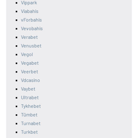
Vippark
Viabahis
vForbahis
Vevobahis
Verabet
Venusbet
Vegol
Vegabet
Veerbet
Vdcasino
Vaybet
Ultrabet
Tykhebet
Tümbet
Turnabet
Turkbet