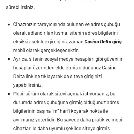
sürebilirsiniz.
Cihazınızın tarayıcısında bulunan ve adres çubuğu
olarak adlandırılan kısma, sitenin adres bilgilerini
eksiksiz şekilde girdiğiniz zaman
Casino Delta giriş
mobil olarak gerçekleşecektir.
Ayrıca, sitenin sosyal medya hesapları gibi güvenilir
hesaplar üzerinden elde etmiş olduğunuz Casino
Delta linkine tıklayarak da siteye girişinizi
yapabilirsiniz.
Mobil sürüm olarak siteyi açmak istiyorsanız, bu
durumda adres çubuğuna girmiş olduğunuz adres
bilgilerinin başına “m” harfi koyarak nokta ile
ayırmanız yeterlidir. Bu sayede daha pratik ve mobil
cihazlar ile daha uyumlu şekilde siteye girmiş