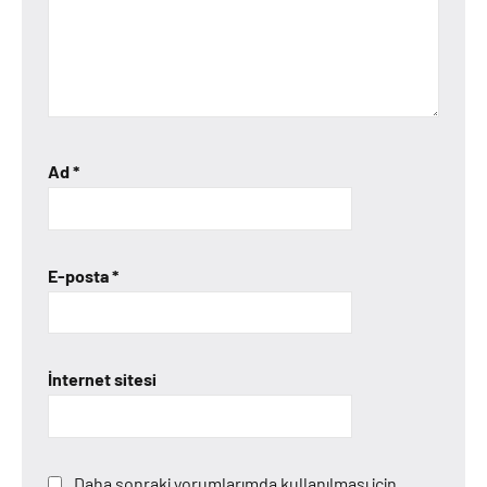
Ad
*
E-posta
*
İnternet sitesi
Daha sonraki yorumlarımda kullanılması için