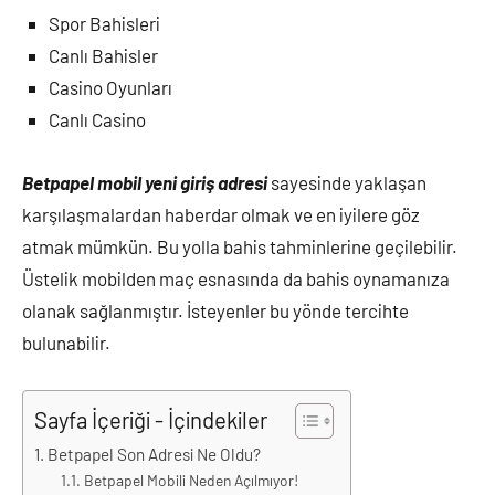
Spor Bahisleri
Canlı Bahisler
Casino Oyunları
Canlı Casino
Betpapel mobil yeni giriş adresi
sayesinde yaklaşan
karşılaşmalardan haberdar olmak ve en iyilere göz
atmak mümkün. Bu yolla bahis tahminlerine geçilebilir.
Üstelik mobilden maç esnasında da bahis oynamanıza
olanak sağlanmıştır. İsteyenler bu yönde tercihte
bulunabilir.
Sayfa İçeriği - İçindekiler
Betpapel Son Adresi Ne Oldu?
Betpapel Mobili Neden Açılmıyor!