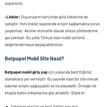
yaparsınız.
-Linkler:
Duyuruların haricinde giriş linklerine de
sahiptir. Hızlı linkler sayesinde erişim sağlamakta sorun
yaşanmaz. Aksine otomatik olarak siteye yönlendirme
gerçekleşir. Bu yolla Türkçe olan mobil sürümü
değerlendirmeye başlayabilirsiniz.
Betpapel Mobil Site Nasıl?
Betpapel mobil giriş yap
için yukarıda belirttiğimiz
olanaklara yer vermiştir. Bu sayede nasıl bir site merak
edenler erişim sağlayabilir ve inceleyebilir. Örneğin ilk
etapta bahis imkanlarına göz atılabilir. Şöyle ki:
Yaklaşan maçlar ve spor dalları ayrı ayrı