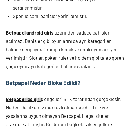
sergilenmiştir.
Spor ile canlı bahisler yerini almıştır.
Betpapel android giriş
üzerinden sadece bahisler
açılmaz. Bahisler gibi oyunlarını da ayrı kategoriler
halinde sergiliyor. Örneğin klasik ve canlı oyunlara yer
verilmiştir. Slotlar, poker, rulet ve holdem gibi talep gören
çoğu oyun ayrı kategoriler halinde sıralanır.
Betpapel Neden Bloke Edildi?
Betpapel ios giriş
engelleri BTK tarafından gerçekleşir.
Nedeni de ülkemiz merkezli olmamasıdır. Türkiye
yasalarına uygun olmayan Betpapel, illegal siteler
arasına katılmıştır. Bu durum bağlı olarak engellere