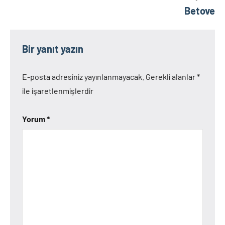
Betove
Bir yanıt yazın
E-posta adresiniz yayınlanmayacak.
Gerekli alanlar
*
ile işaretlenmişlerdir
Yorum
*