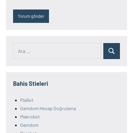
Ara:
Ara
Bahis Stieleri
PiaBet
Gamdom Hesap Doğrulama
Makrobet
Gamdom