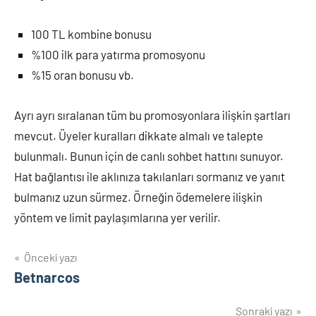
100 TL kombine bonusu
%100 ilk para yatırma promosyonu
%15 oran bonusu vb.
Ayrı ayrı sıralanan tüm bu promosyonlara ilişkin şartları
mevcut. Üyeler kuralları dikkate almalı ve talepte
bulunmalı. Bunun için de canlı sohbet hattını sunuyor.
Hat bağlantısı ile aklınıza takılanları sormanız ve yanıt
bulmanız uzun sürmez. Örneğin ödemelere ilişkin
yöntem ve limit paylaşımlarına yer verilir.
Yazı
Önceki yazı
Betnarcos
gezinmesi
Sonraki yazı