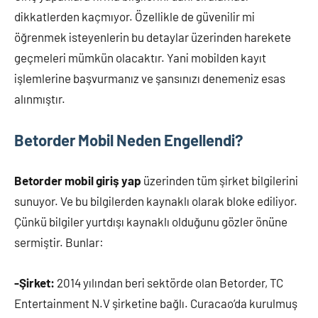
dikkatlerden kaçmıyor. Özellikle de güvenilir mi
öğrenmek isteyenlerin bu detaylar üzerinden harekete
geçmeleri mümkün olacaktır. Yani mobilden kayıt
işlemlerine başvurmanız ve şansınızı denemeniz esas
alınmıştır.
Betorder Mobil Neden Engellendi?
Betorder mobil giriş yap
üzerinden tüm şirket bilgilerini
sunuyor. Ve bu bilgilerden kaynaklı olarak bloke ediliyor.
Çünkü bilgiler yurtdışı kaynaklı olduğunu gözler önüne
sermiştir. Bunlar:
-Şirket:
2014 yılından beri sektörde olan Betorder, TC
Entertainment N.V şirketine bağlı. Curacao’da kurulmuş