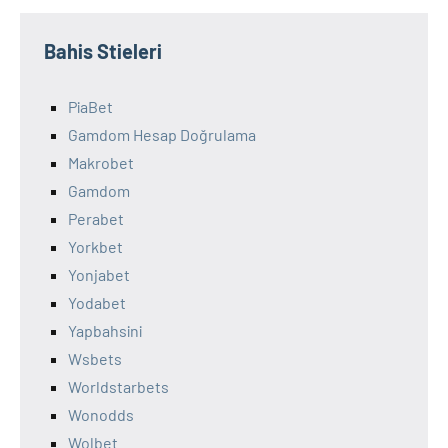
Bahis Stieleri
PiaBet
Gamdom Hesap Doğrulama
Makrobet
Gamdom
Perabet
Yorkbet
Yonjabet
Yodabet
Yapbahsini
Wsbets
Worldstarbets
Wonodds
Wolbet