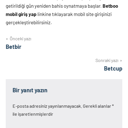
getirildiği gün yeniden bahis oynatmaya başlar.
Betboo
mobil giriş yap
linkine tıklayarak mobil site girişinizi
gerçekleştirebilirsiniz.
Yazı
Önceki yazı
Betbir
gezinmesi
Sonraki yazı
Betcup
Bir yanıt yazın
E-posta adresiniz yayınlanmayacak.
Gerekli alanlar
*
ile işaretlenmişlerdir