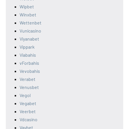
Wipbet
Winxbet
Wettenbet
Vunicasino
Viyanabet
Vippark
Viabahis
vForbahis
Vevobahis
Verabet
Venusbet
Vegol
Vegabet
Veerbet
Vdcasino
Vaybet