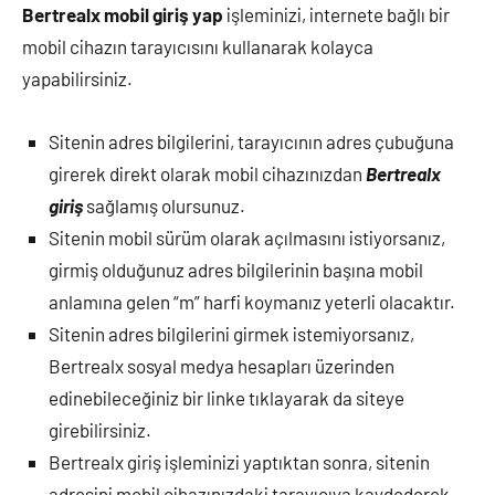
Bertrealx mobil giriş yap
işleminizi, internete bağlı bir
mobil cihazın tarayıcısını kullanarak kolayca
yapabilirsiniz.
Sitenin adres bilgilerini, tarayıcının adres çubuğuna
girerek direkt olarak mobil cihazınızdan
Bertrealx
giriş
sağlamış olursunuz.
Sitenin mobil sürüm olarak açılmasını istiyorsanız,
girmiş olduğunuz adres bilgilerinin başına mobil
anlamına gelen “m” harfi koymanız yeterli olacaktır.
Sitenin adres bilgilerini girmek istemiyorsanız,
Bertrealx sosyal medya hesapları üzerinden
edinebileceğiniz bir linke tıklayarak da siteye
girebilirsiniz.
Bertrealx giriş işleminizi yaptıktan sonra, sitenin
adresini mobil cihazınızdaki tarayıcıya kaydederek,