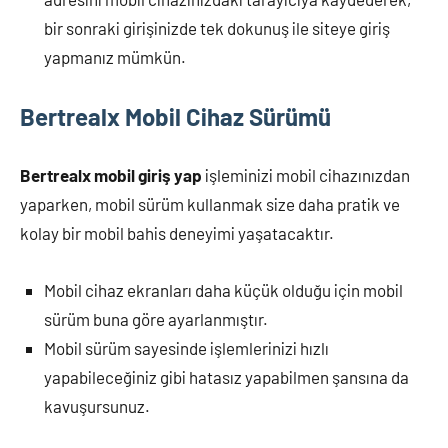
bir sonraki girişinizde tek dokunuş ile siteye giriş
yapmanız mümkün.
Bertrealx Mobil Cihaz Sürümü
Bertrealx mobil giriş yap
işleminizi mobil cihazınızdan
yaparken, mobil sürüm kullanmak size daha pratik ve
kolay bir mobil bahis deneyimi yaşatacaktır.
Mobil cihaz ekranları daha küçük olduğu için mobil
sürüm buna göre ayarlanmıştır.
Mobil sürüm sayesinde işlemlerinizi hızlı
yapabileceğiniz gibi hatasız yapabilmen şansına da
kavuşursunuz.