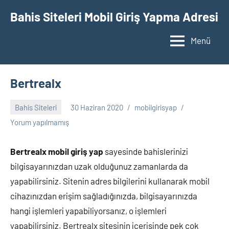
İçeriğe
Bahis Siteleri Mobil Giriş Yapma Adresi
geç
Menü
Bertrealx
Bahis Siteleri
30 Haziran 2020
mobilgirisyap
Yorum yapılmamış
Bertrealx mobil giriş yap
sayesinde bahislerinizi
bilgisayarınızdan uzak olduğunuz zamanlarda da
yapabilirsiniz. Sitenin adres bilgilerini kullanarak mobil
cihazınızdan erişim sağladığınızda, bilgisayarınızda
hangi işlemleri yapabiliyorsanız, o işlemleri
yapabilirsiniz. Bertrealx sitesinin içerisinde pek çok