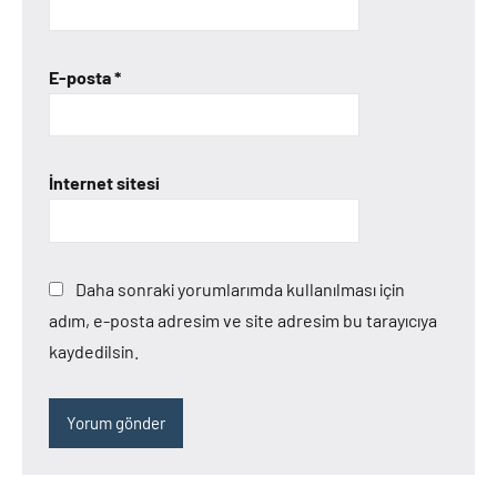
E-posta
*
İnternet sitesi
Daha sonraki yorumlarımda kullanılması için
adım, e-posta adresim ve site adresim bu tarayıcıya
kaydedilsin.