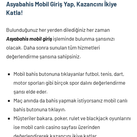
Asyabahis Mobil Giriş Yap, Kazancını İkiye
Katla!
Bulunduğunuz her yerden dilediğiniz her zaman
Asyabahis mobil giriş
işleminde bulunma şansınızı
olacak. Daha sonra sunulan tüm hizmetleri
değerlendirme şansına sahipsiniz.
Mobil bahis butonuna tıklayanlar futbol, tenis, dart,
motor sporları gibi birçok spor dalını değerlendirme
şansı elde eder.
Maç anında da bahis yapmak istiyorsanız mobil canlı
bahis butonuna tıklayın.
Müşteriler bakara, poker, rulet ve blackjack oyunlarını
ise mobil canlı casino sayfası üzerinden
değerlendirerek kazancını ikiye katlar.