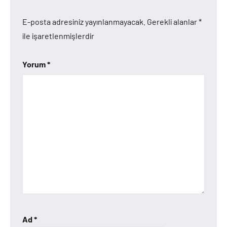
E-posta adresiniz yayınlanmayacak.
Gerekli alanlar
*
ile işaretlenmişlerdir
Yorum
*
Ad
*