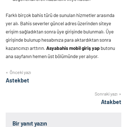
Farklı birçok bahis türü de sunulan hizmetler arasında
yer alı. Bahis severler güncel adres üzerinden siteye
erişim sağladıktan sonra üye girişinde bulunmalı. Üye
girişinde bulunup hesabınıza para aktardıktan sonra
kazancınızı arttırın.
Asyabahis mobil giriş yap
butonu
ana sayfanın hemen üst bölümünde yer alıyor.
Yazı
Önceki yazı
Astekbet
gezinmesi
Sonraki yazı
Atakbet
Bir yanıt yazın