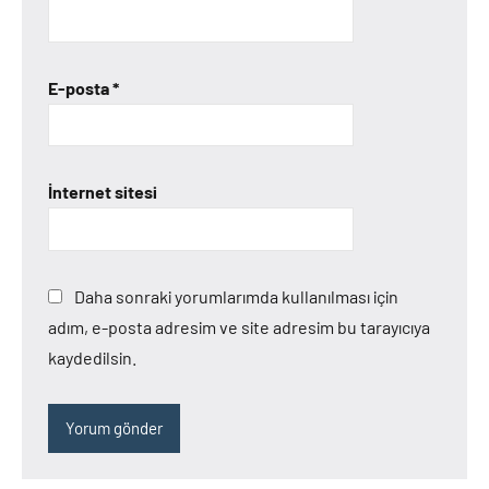
E-posta
*
İnternet sitesi
Daha sonraki yorumlarımda kullanılması için
adım, e-posta adresim ve site adresim bu tarayıcıya
kaydedilsin.